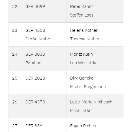
22.
GER 4099
Peter Kanitz
Steffen Loos
23.
GER 4518
Helena Köther
Große Krabbe
Theresa Köther
24.
GER 3833
Moritz Klein
Papillon
Leo Wosnitzka
25.
GER 2028
Dirk Gericke
Michel Stegemann
26.
GER 4373
Lotte-Marie Kirchesch
Mina Tratar
27.
GER 336
Eugen Richter