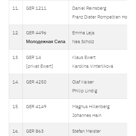
11.
GER 1211
Daniel Reinsberg
Franz Dieter Rompeltien Howar
12.
GER 4496
Emma Leja
Молодежная Сила
Nea Scholz
13.
GER 14
Klaus Ewert
[privat Ewert]
Karolína Vinterlíková
14.
GER 4250
Olaf Kaiser
Philip Lindig
15.
GER 4149
Magnus Hillenberg
Johannes Hain
16.
GER 863
Stefan Meister