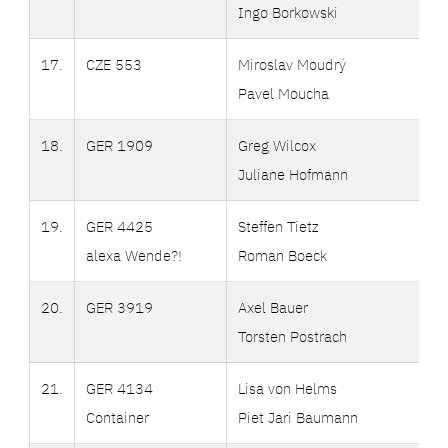
Ingo Borkowski
17.
CZE 553
Miroslav Moudrý
Pavel Moucha
18.
GER 1909
Greg Wilcox
Juliane Hofmann
19.
GER 4425
Steffen Tietz
alexa Wende?!
Roman Boeck
20.
GER 3919
Axel Bauer
Torsten Postrach
21.
GER 4134
Lisa von Helms
Container
Piet Jari Baumann