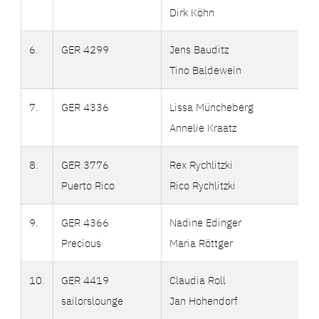
Dirk Köhn
6.
GER 4299
Jens Bauditz
Tino Baldewein
7.
GER 4336
Lissa Müncheberg
Annelie Kraatz
8.
GER 3776
Rex Rychlitzki
Puerto Rico
Rico Rychlitzki
9.
GER 4366
Nadine Edinger
Precious
Maria Röttger
10.
GER 4419
Claudia Roll
sailorslounge
Jan Hohendorf