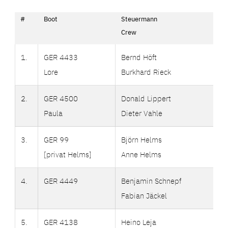
#
Boot
Steuermann
Crew
1.
GER 4433
Bernd Höft
Lore
Burkhard Rieck
2.
GER 4500
Donald Lippert
Paula
Dieter Vahle
3.
GER 99
Björn Helms
[privat Helms]
Anne Helms
4.
GER 4449
Benjamin Schnepf
Fabian Jäckel
5.
GER 4138
Heino Leja