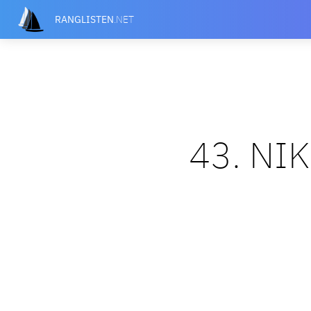
RANGLISTEN
.NET
43. NI