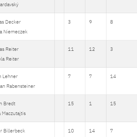
ardavský
as Decker
3
9
8
ia Niemeczek
as Reiter
11
12
3
la Reiter
m Lehner
7
7
14
ian Rabensteiner
n Bredt
15
1
15
 Maczutajtis
r Billerbeck
10
14
7