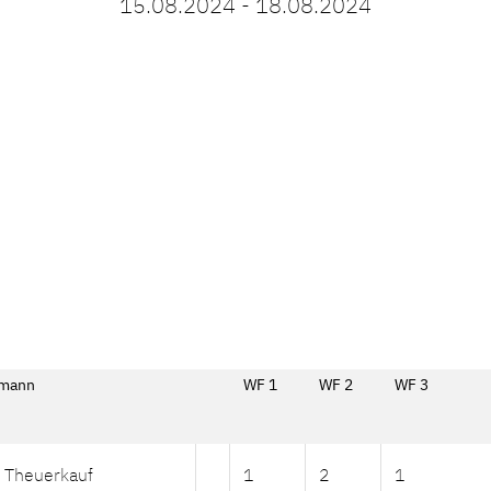
15.08.2024 - 18.08.2024
rmann
WF 1
WF 2
WF 3
n Theuerkauf
1
2
1