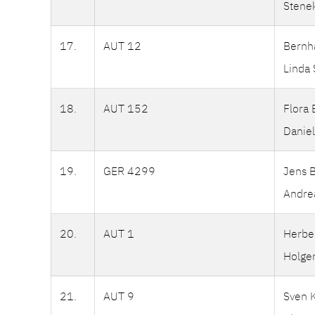
Stene
17.
AUT 12
Bernha
Linda 
18.
AUT 152
Flora 
Daniel
19.
GER 4299
Jens B
Andre
20.
AUT 1
Herbe
Holge
21.
AUT 9
Sven K