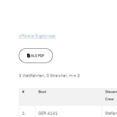
offizielle Ergebnisse
ALS PDF
3 Wettfahrten, 0 Streicher, m = 3
#
Boot
Steue
Crew
1.
GER 4141
Stefa