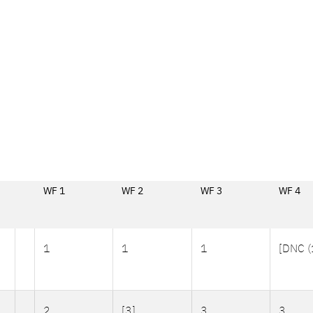
WF 1
WF 2
WF 3
WF 4
1
1
1
[DNC (
2
[3]
3
3