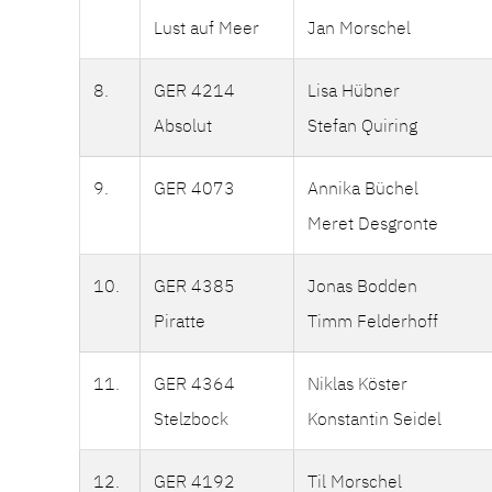
Lust auf Meer
Jan Morschel
8.
GER 4214
Lisa Hübner
Absolut
Stefan Quiring
9.
GER 4073
Annika Büchel
Meret Desgronte
10.
GER 4385
Jonas Bodden
Piratte
Timm Felderhoff
11.
GER 4364
Niklas Köster
Stelzbock
Konstantin Seidel
12.
GER 4192
Til Morschel