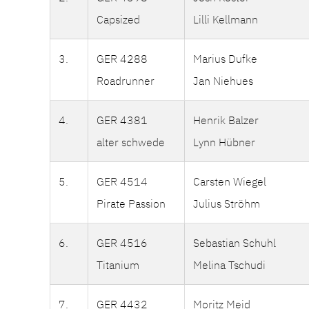
Capsized
Lilli Kellmann
3.
GER 4288
Marius Dufke
Roadrunner
Jan Niehues
4.
GER 4381
Henrik Balzer
alter schwede
Lynn Hübner
5.
GER 4514
Carsten Wiegel
Pirate Passion
Julius Ströhm
6.
GER 4516
Sebastian Schuhl
Titanium
Melina Tschudi
7.
GER 4432
Moritz Meid