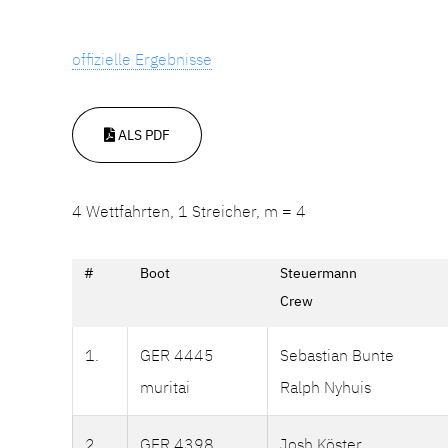
offizielle Ergebnisse
ALS PDF
4 Wettfahrten, 1 Streicher, m = 4
#
Boot
Steuermann
Crew
1.
GER 4445
Sebastian Bunte
muritai
Ralph Nyhuis
2.
GER 4398
Josh Köster