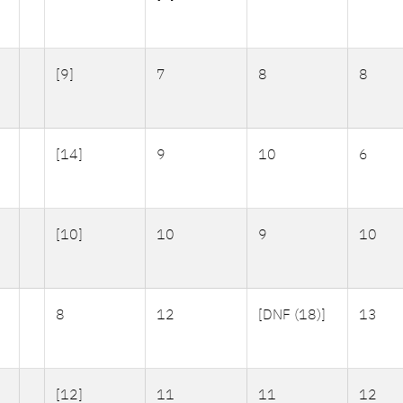
[9]
7
8
8
[14]
9
10
6
[10]
10
9
10
8
12
[DNF (18)]
13
[12]
11
11
12