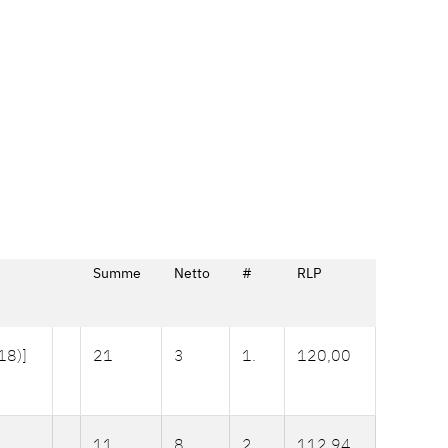
Summe
Netto
#
RLP
18)]
21
3
1.
120,00
11
8
2.
112,94